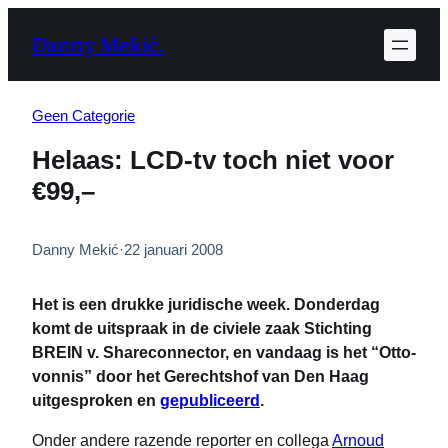
Ga
Danny Mekić.
naar
de
inhoud
Geen Categorie
Helaas: LCD-tv toch niet voor
€99,–
Danny Mekić
·
22 januari 2008
Het is een drukke juridische week. Donderdag
komt de uitspraak in de civiele zaak Stichting
BREIN v. Shareconnector, en vandaag is het “Otto-
vonnis” door het Gerechtshof van Den Haag
uitgesproken en
gepubliceerd
.
Onder andere razende reporter en collega
Arnoud