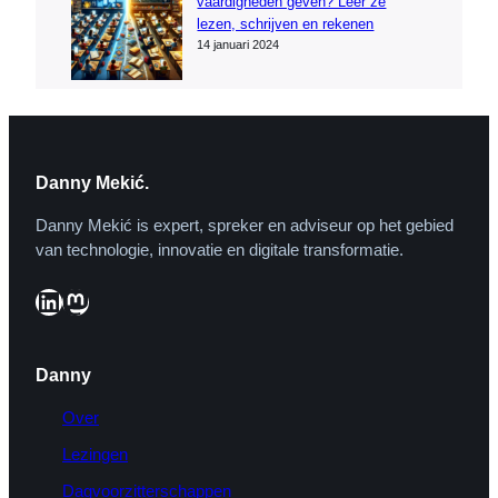
vaardigheden geven? Leer ze
lezen, schrijven en rekenen
14 januari 2024
Danny Mekić.
Danny Mekić is expert, spreker en adviseur op het gebied
van technologie, innovatie en digitale transformatie.
LinkedIn
Mastodon
Danny
Over
Lezingen
Dagvoorzitterschappen