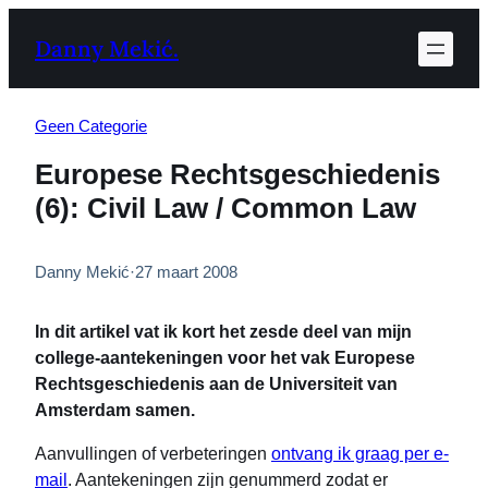
Ga
Danny Mekić.
naar
de
inhoud
Geen Categorie
Europese Rechtsgeschiedenis
(6): Civil Law / Common Law
Danny Mekić
·
27 maart 2008
In dit artikel vat ik kort het zesde deel van mijn
college-aantekeningen voor het vak Europese
Rechtsgeschiedenis aan de Universiteit van
Amsterdam samen.
Aanvullingen of verbeteringen
ontvang ik graag per e-
mail
. Aantekeningen zijn genummerd zodat er