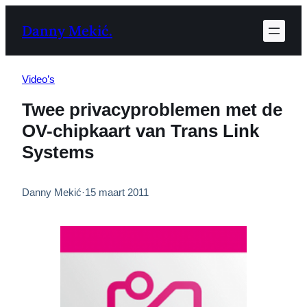
Ga
Danny Mekić.
naar
de
inhoud
Video’s
Twee privacyproblemen met de
OV-chipkaart van Trans Link
Systems
Danny Mekić
·
15 maart 2011