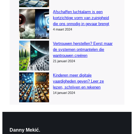
Afschaffen luchtalarm is een
kortzichtige vorm van zuinigheid
die ons onnodig in gevaar brengt
4 maart 2024
Vertrouwen herstellen? Eerst maar
de systemen ontmantelen die
wantrouwen creëren
21 januari 2024
Kinderen meer digitale
vaardigheden geven? Leer ze
lezen, schrijven en rekenen
14 januari 2024
Danny Mekić.