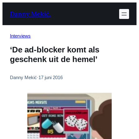
Ga
Danny Mekić.
naar
de
inhoud
Interviews
‘De ad-blocker komt als
geschenk uit de hemel’
Danny Mekić
·
17 juni 2016