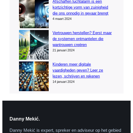
Afschaffen luchtalarm is een
kortzichtige vorm van zuinigheid
die ons onnodig in gevaar brengt
4 maart 2024
Vertrouwen herstellen? Eerst maar
de systemen ontmantelen die
wantrouwen creëren
21 januari 2024
Kinderen meer digitale
vaardigheden geven? Leer ze
lezen, schrijven en rekenen
14 januari 2024
Danny Mekić.
Danny Mekić is expert, spreker en adviseur op het gebied