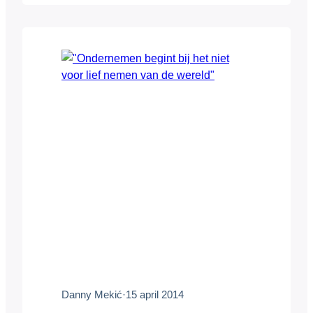
meer worden uitgedaagd. ‘Universiteiten
en hogescholen geven studenten een
Aldi-gevoel.’ De 27-jarige Mekić is een
alleskunner. Succesvol ondernemer,
adviseur voor non-profitorganisaties,
media-expert en ga zo door. Hoewel hij…
Danny Mekić
·
15 april 2014