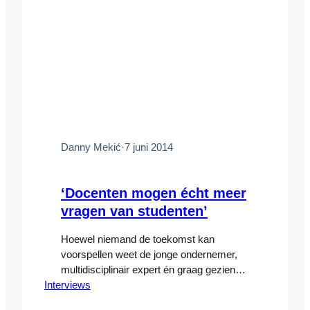
Danny Mekić
·
7 juni 2014
‘Docenten mogen écht meer
vragen van studenten’
Hoewel niemand de toekomst kan
voorspellen weet de jonge ondernemer,
multidisciplinair expert én graag geziene
Interviews
gast in de media Danny Mekić een ding
zeker: Nederlandse studenten moeten