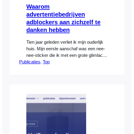
Waarom
advertentiebedrijven
adblockers aan zichzelf te
danken hebben
Tien jaar geleden verliet ik mijn ouderlijk
huis. Mijn eerste aanschaf was een nee-
nee-sticker die ik met een grote glimlach
Publicaties
op mijn brievenbus plakte. Wat is dat toch
, 
Top
heerlijk, dacht ik, om zelf te kunnen
bepalen hoeveel commerciële
boodschappen in de vorm van oud papier
op de deurmat valt en aan welke
commerciële boodschappen ik…