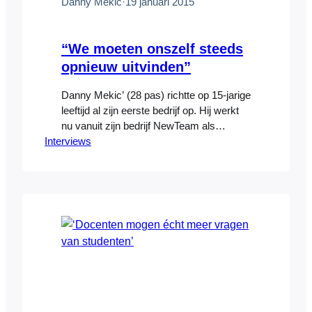
Danny Mekić
·
19 januari 2015
“We moeten onszelf steeds
opnieuw uitvinden”
Danny Mekic’ (28 pas) richtte op 15-jarige
leeftijd al zijn eerste bedrijf op. Hij werkt
nu vanuit zijn bedrijf NewTeam als
Interviews
multidisciplinaire expert voor non-profit
organisaties, onderwijsinstellingen,
overheden en commerciële organisaties.
Naast zijn vaste werkzaamheden is hij
regelmatig te zien in de media. Toch was
‘Vlinder in de boksring’ voor de
Amsterdammer geen ‘business as…