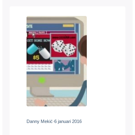
technologies, risks and opportunities”.
Tijdens het studieprogramma verzorgde
Danny een verdieping in robots en
robotica. Dat deed hij samen met Mike
van…
Danny Mekić
·
6 januari 2016