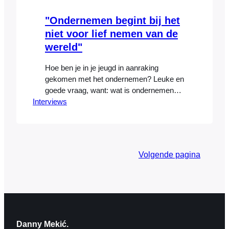
"Ondernemen begint bij het
niet voor lief nemen van de
wereld"
Hoe ben je in je jeugd in aanraking
gekomen met het ondernemen? Leuke en
goede vraag, want: wat is ondernemen?
Interviews
De meeste mensen denken dan aan het
starten van een bedrijf, maar voor mij is
ondernemen nog iets veel
fundamentelers. Ondernemen begint bij
het niet voor lief nemen van je omgeving,
Volgende pagina
de wereld. Kansen zien…
Danny Mekić.