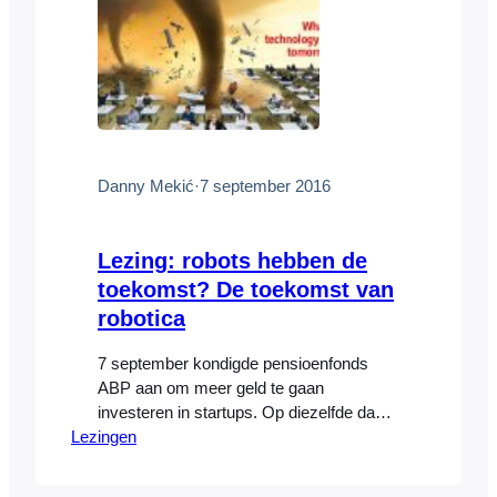
Danny Mekić
·
7 september 2016
Lezing: robots hebben de
toekomst? De toekomst van
robotica
7 september kondigde pensioenfonds
ABP aan om meer geld te gaan
investeren in startups. Op diezelfde dag
Lezingen
was Danny Mekic’ te gast tijdens de
jaarlijkse studiereis, die dit jaar als thema
meegekregen heeft “Disruptive