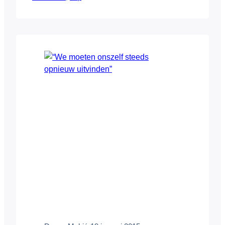
elkaar vinden en versterken. Hier licht hij
vast een tipje van de sluier op. “Na de
industrialisatie en de globalisering
begeven we ons inmiddels in een nieuw
soort samenleving, waarbij de nieuwe…