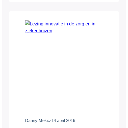
volgens hem heel moeilijk om dromen op
te bouwen, maar heel makkelijk om ze af
te breken. Danny besloot zelf op jonge
leeftijd om dat niet te…
Danny Mekić
·
14 april 2016