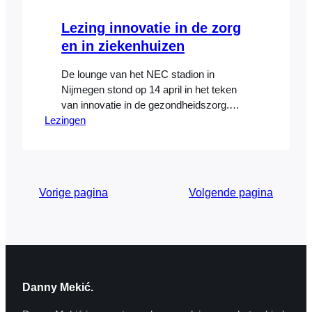
Lezing innovatie in de zorg
en in ziekenhuizen
De lounge van het NEC stadion in
Nijmegen stond op 14 april in het teken
van innovatie in de gezondheidszorg.
Lezingen
Danny Mekic’ deelde zijn visie op de
toekomst van de sector voor de directie
en managers werkzaam in het UMC
Radboud. Hij sprak over technologieën
die de mensen en systemen van onze
Vorige pagina
Volgende pagina
samenleving ingrijpend veranderd…
Danny Mekić.