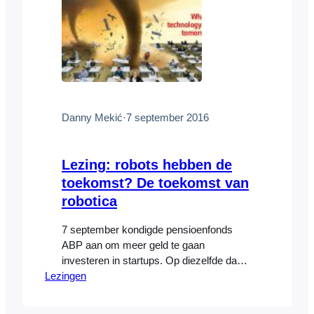
Danny Mekić
·
7 september 2016
Lezing: robots hebben de
toekomst? De toekomst van
robotica
7 september kondigde pensioenfonds
ABP aan om meer geld te gaan
investeren in startups. Op diezelfde dag
Lezingen
was Danny Mekic’ te gast tijdens de
jaarlijkse studiereis, die dit jaar als thema
meegekregen heeft “Disruptive