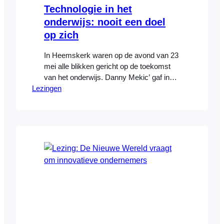
Technologie in het
onderwijs: nooit een doel
op zich
In Heemskerk waren op de avond van 23
mei alle blikken gericht op de toekomst
van het onderwijs. Danny Mekic’ gaf in
Lezingen
zijn lezing voor onderwijsstichting Fedra
zijn visie op het onderwijs in Nederland.
De snelheid waarmee technologie zich
ontwikkeld heeft en onze levens
binnengedrongen is zorgt voor
interessante nieuwe mogelijkheden, maar
ook valkuilen, waarschuwde…