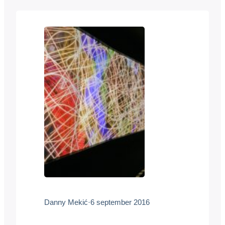
technologies, risks and opportunities”.
Tijdens het studieprogramma verzorgde
Danny een verdieping in robots en
robotica. Dat deed hij samen met Mike
van…
Danny Mekić
·
6 september 2016