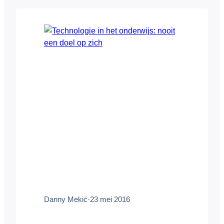
kregen hun vorm vanuit de industriële
revolutie. Technologie heeft zich echter zo
snel ontwikkeld dat systemen…
Danny Mekić
·
23 mei 2016