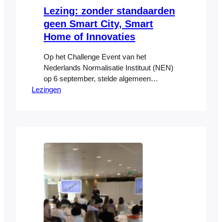
Lezing: zonder standaarden
geen Smart City, Smart
Home of Innovaties
Op het Challenge Event van het
Nederlands Normalisatie Instituut (NEN)
op 6 september, stelde algemeen
Lezingen
directeur Piet-Hein Daverveldt dat met
normalisatie beter aan de klantbehoefte
van de samenleving kan worden voldaan.
In Nederland ontwikkelt en beheert het
NEN zowel de internationale, Europese
als Nederlandse normen. Dit jaar viert de
organisatie haar 100-jarig bestaan, en
stelt…