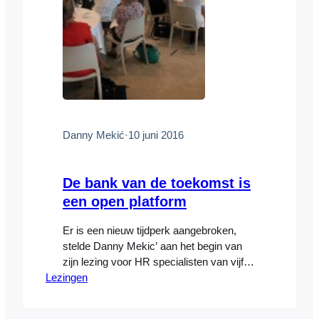
Danny Mekić
·
10 juni 2016
De bank van de toekomst is
een open platform
Er is een nieuw tijdperk aangebroken,
stelde Danny Mekic’ aan het begin van
zijn lezing voor HR specialisten van vijf
Lezingen
van de grootste banken van Europa op 10
juni. De systemen die de bouwstenen
vormen van onze huidige samenlevingen