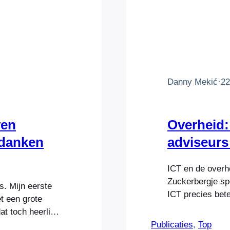
Danny Mekić
·
22
ven
Overheid: 
 danken
adviseurs
ICT en de over
Zuckerbergje sp
is. Mijn eerste
ICT precies bet
t een grote
Anouchka van Mil
t toch heerlijk,
toen ze vorige 
l commerciële
Publicaties
, 
Top