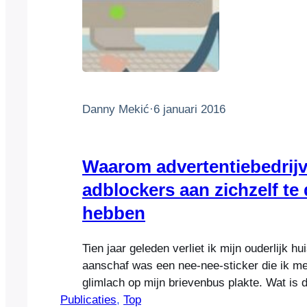
Danny Mekić
·
6 januari 2016
Waarom advertentiebedrij
adblockers aan zichzelf te
hebben
Tien jaar geleden verliet ik mijn ouderlijk hu
aanschaf was een nee-nee-sticker die ik me
glimlach op mijn brievenbus plakte. Wat is da
Publicaties
dacht ik, om zelf te kunnen bepalen hoevee
, 
Top