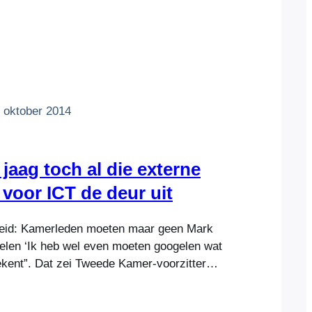
 oktober 2014
jaag toch al die externe
 voor ICT de deur uit
heid: Kamerleden moeten maar geen Mark
elen ‘Ik heb wel even moeten googelen wat
ekent”. Dat zei Tweede Kamer-voorzitter
tenburg in een opwelling van eerlijkheid
week woensdag het onderzoeksrapport over