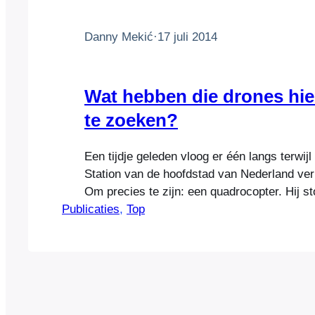
Danny Mekić
·
17 juli 2014
Wat hebben die drones hier
te zoeken?
Een tijdje geleden vloog er één langs terwijl
Station van de hoofdstad van Nederland verl
Om precies te zijn: een quadrocopter. Hij st
Publicaties
nét niet neer op de hoofden van een groep t
, 
Top
deed dat ding daar? Was het een kind van 16
of haar…