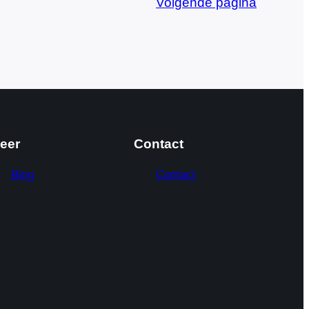
Volgende pagina
eer
Contact
Blog
Contact