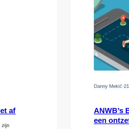
Danny Mekić
·
21
et af
ANWB’s Bi
een ontze
zijn