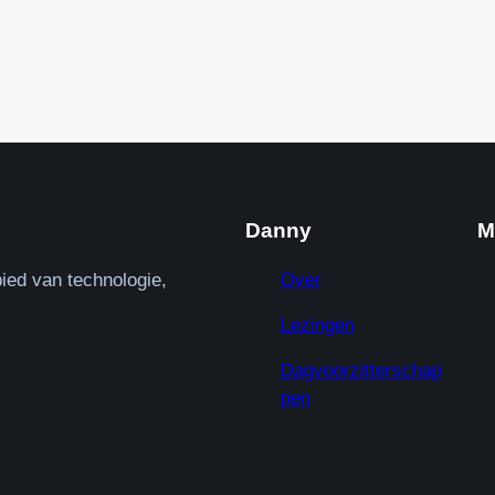
Danny
M
ied van technologie,
Over
Lezingen
Dagvoorzitterschap
pen