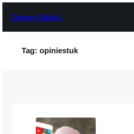
Ga
naar
Danny Mekić.
de
inhoud
Tag:
opiniestuk