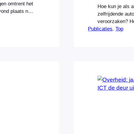
gen omtrent het
Hoe kun je als 
vond plaats naar
zelfrijdende aut
ieele Dagblad
veroorzaken? He
oeven
Publicaties
mogelijk privé-i
, 
Top
met de openheid
Google doet het
rijven…
aandelen is alle
Achmea probee