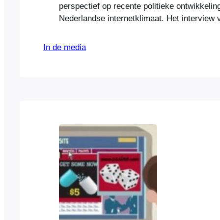
perspectief op recente politieke ontwikkelin
Nederlandse internetklimaat. Het interview 
aanleiding van een opiniestuk in het Financ
dat hij samen met D66-Kamerlid Kees Verh
In de media
publiceerde. Als Nederland gaat rommelen 
van het internet in ons land, dan zullen bed