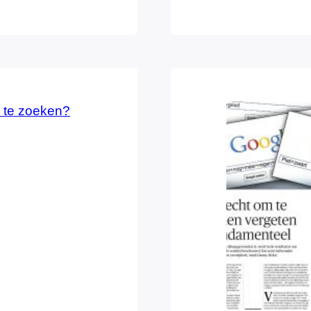
ICT-rampen bij 
p de deurmat
van commissievo
pen ik…