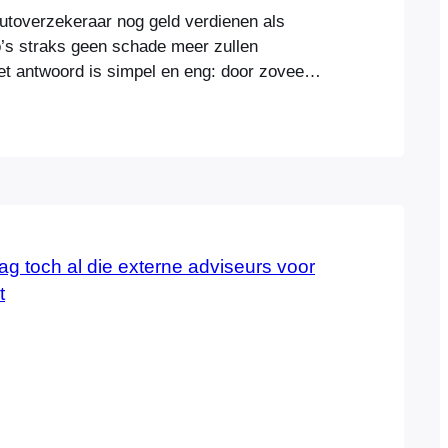
autoverzekeraar nog geld verdienen als
o’s straks geen schade meer zullen
t antwoord is simpel en eng: door zoveel
nformatie te verzamelen over je klanten.
 al jaren met succes en de waarde van hun
en maar gestegen. ‘Data’ is de nieuwe olie.
rde…