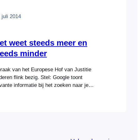
 juli 2014
net weet steeds meer en
teeds minder
praak van het Europese Hof van Justitie
ren flink bezig. Stel: Google toont
evante informatie bij het zoeken naar je
e dankzij deze uitspraak Google verzoeken
e pagina’s niet langer te tonen — maar
een zoekopdracht daadwerkelijk jouw naam
na’s…