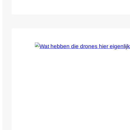
boodschappen in de vorm van oud papier o
valt en aan welke commerciële boodschap