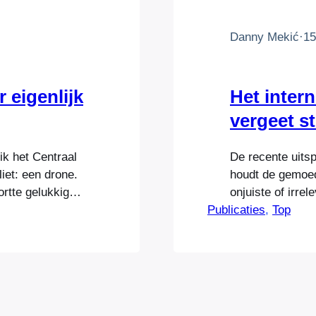
Danny Mekić
·
15
 eigenlijk
Het inter
vergeet s
 ik het Centraal
De recente uits
iet: een drone.
houdt de gemoede
ortte gelukkig
onjuiste of irrel
oeristen. Wat
Publicaties
naam, dan kun j
, 
Top
, dat net zijn
om de irrelevant
alléén wanneer 
bevat. De pagi