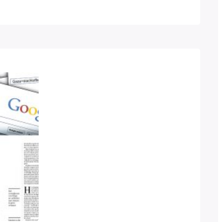
de overheid in ontvangst nam uit handen
orzitter Ton Elias. Het…