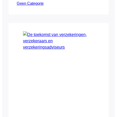
Geen Categorie
1. Wat is goederenrecht? Goederenrecht
wordt gezien als een van de moeilijkste
disciplines binnen het Nederlands recht.
Dat komt omdat het op verschillende
punten fundamenteel anders is dan
bijvoorbeeld het verbintenissenrecht, dat
door juristen als een minder ingewikkeld
rechtsgebied wordt gezien.
Goederenrecht…