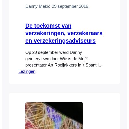
Danny Mekić
·
29 september 2016
De toekomst van
verzekeringen, verzekeraars
en verzekeringsadviseurs
Op 29 september werd Danny
geïnterviewd door Wie is de Mol?-
presentator Art Rooijakkers in ’t Spant in
Lezingen
Bussum tijdens een evenement voor
verzekeringsadviseurs georganiseerd
door Goudse Verzekeringen. Art stelde,
samen met het publiek, vragen aan
Danny tijdens een College Tour over
onder andere zijn jeugd, innovatie,
privacy, Big Data, de toekomst van
verzekeringen, verzekeraars en de rol…