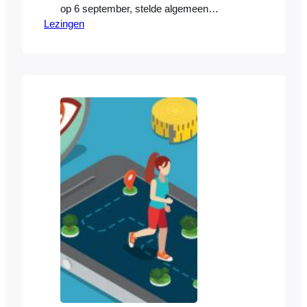
op 6 september, stelde algemeen
Lezingen
directeur Piet-Hein Daverveldt dat met
normalisatie beter aan de klantbehoefte
van de samenleving kan worden voldaan.
In Nederland ontwikkelt en beheert het
NEN zowel de internationale, Europese
als Nederlandse normen. Dit jaar viert de
organisatie haar 100-jarig bestaan, en
stelt…