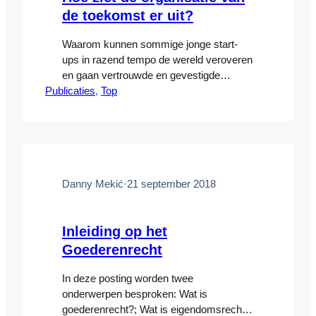
de toekomst er uit?
Waarom kunnen sommige jonge start-
ups in razend tempo de wereld veroveren
en gaan vertrouwde en gevestigde
Publicaties
bedrijven failliet? Welke ontwikkelingen
, 
Top
moet je als ondernemer of bestuurder
volgen om tijdig actie te kunnen
ondernemen en kansen te grijpen? Hoe
radicaal moet het roer om, om relevant in
de markt te blijven? Héél radicaal stelt
Danny Mekic’,…
Danny Mekić
·
21 september 2018
Inleiding op het
Goederenrecht
In deze posting worden twee
onderwerpen besproken: Wat is
goederenrecht?; Wat is eigendomsrecht?.