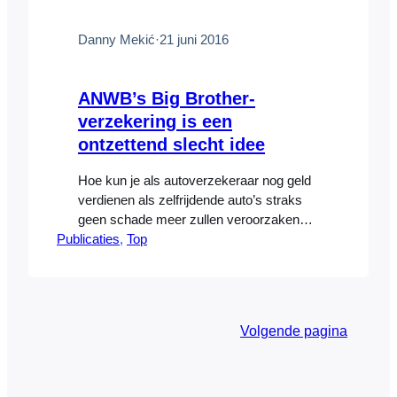
Danny Mekić
·
21 juni 2016
ANWB’s Big Brother-
verzekering is een
ontzettend slecht idee
Hoe kun je als autoverzekeraar nog geld
verdienen als zelfrijdende auto’s straks
geen schade meer zullen veroorzaken?
Publicaties
Het antwoord is simpel en eng: door
, 
Top
zoveel mogelijk privé-informatie te
verzamelen over je klanten. Google doet
het al jaren met succes en de waarde van
hun aandelen is alleen maar gestegen.
Volgende pagina
‘Data’ is de nieuwe olie. Achmea
probeerde…