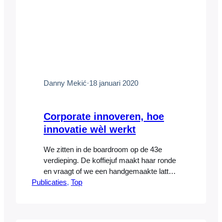
Danny Mekić
·
18 januari 2020
Corporate innoveren, hoe
innovatie wèl werkt
We zitten in de boardroom op de 43e
verdieping. De koffiejuf maakt haar ronde
en vraagt of we een handgemaakte latte
Publicaties
macchiato gemaakt van Illy-bonen willen.
, 
Top
Op het whiteboard staat in een statig
handschrift een 9-cijferig bedrag
geschreven. Zoveel winst heeft het bedrijf