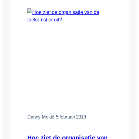
afgelopen jaar gemaakt, legt de CEO uit.
Het is zijn wens om…
Danny Mekić
·
5 februari 2019
Hoe ziet de organisatie van