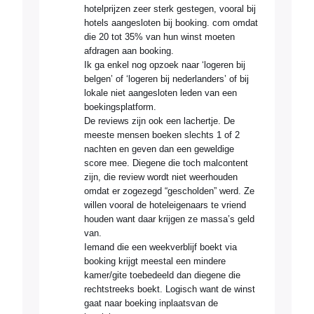
hotelprijzen zeer sterk gestegen, vooral bij
hotels aangesloten bij booking. com omdat
die 20 tot 35% van hun winst moeten
afdragen aan booking.
Ik ga enkel nog opzoek naar ‘logeren bij
belgen’ of ‘logeren bij nederlanders’ of bij
lokale niet aangesloten leden van een
boekingsplatform.
De reviews zijn ook een lachertje. De
meeste mensen boeken slechts 1 of 2
nachten en geven dan een geweldige
score mee. Diegene die toch malcontent
zijn, die review wordt niet weerhouden
omdat er zogezegd “gescholden” werd. Ze
willen vooral de hoteleigenaars te vriend
houden want daar krijgen ze massa’s geld
van.
Iemand die een weekverblijf boekt via
booking krijgt meestal een mindere
kamer/gite toebedeeld dan diegene die
rechtstreeks boekt. Logisch want de winst
gaat naar boeking inplaatsvan de