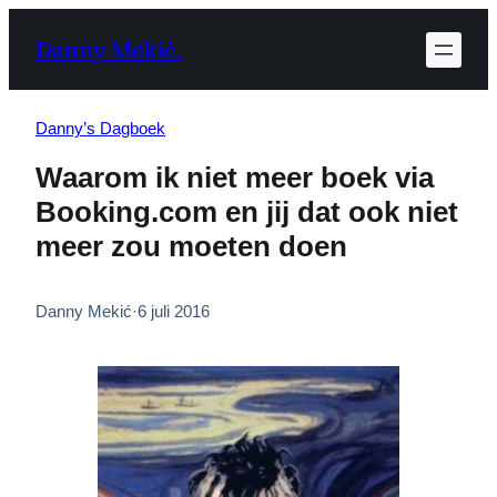
Ga
Danny Mekić.
naar
de
inhoud
Danny’s Dagboek
Waarom ik niet meer boek via
Booking.com en jij dat ook niet
meer zou moeten doen
Danny Mekić
·
6 juli 2016