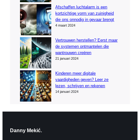
Afschaffen luchtalarm is een
kortzichtige vorm van zuinigheid
die ons onnodig in gevaar brengt
4 maart 2024
Vertrouwen herstellen? Eerst maar
de systemen ontmantelen die
wantrouwen creëren
21 januari 2024
Kinderen meer digitale
vaardigheden geven? Leer ze
lezen, schrijven en rekenen
14 januari 2024
Danny Mekić.